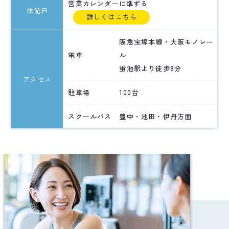
営業カレンダーに準ずる
休館日
詳しくはこちら
阪急宝塚本線・大阪モノレー
電車
ル
蛍池駅より徒歩8分
アクセス
駐車場
100台
スクールバス
豊中・池田・伊丹方面