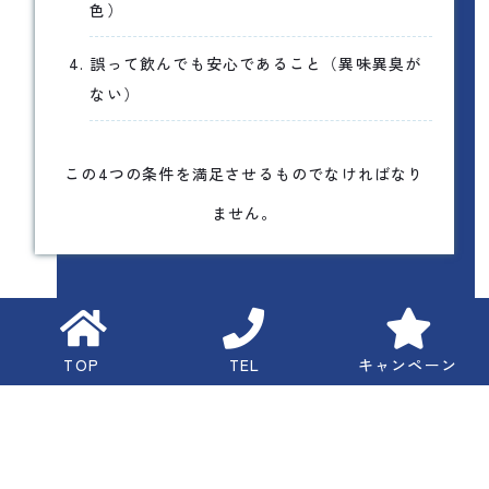
色）
誤って飲んでも安心であること（異味異臭が
ない）
この4つの条件を満足させるものでなければなり
ません。
TOP
TEL
キャンペーン
当スクールでは、この水質基準を守ることは当然ですが、
さらに、当スクール独自の基準を設けて、たとえ飲んでも
害がなく、
常に安心して遊泳できるよう
に、水質維持の管